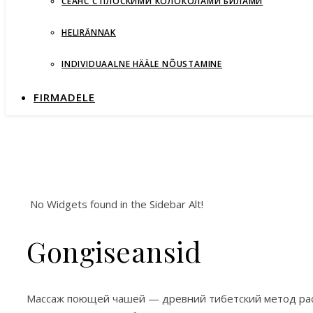
СЕАНС С ПЛОСКИМИ КОЛОКОЛАМИ БИЛАМИ
HELIRÄNNAK
INDIVIDUAALNE HÄÄLE NÕUSTAMINE
FIRMADELE
No Widgets found in the Sidebar Alt!
Gongiseansid
Массаж поющей чашей — древний тибетский метод расс