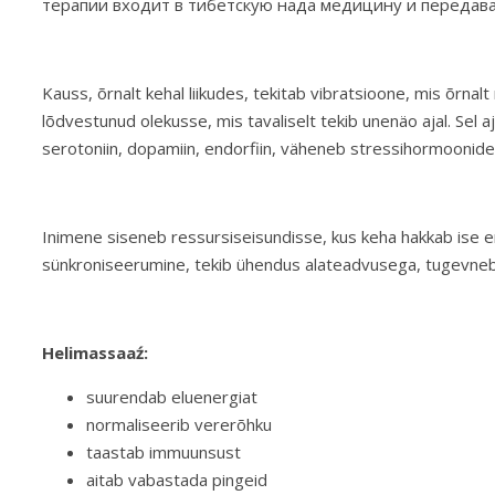
терапии входит в тибетскую нада медицину и передава
Kauss, õrnalt kehal liikudes, tekitab vibratsioone, mis õrna
lõdvestunud olekusse, mis tavaliselt tekib unenäo ajal. Se
serotoniin, dopamiin, endorfiin, väheneb stressihormoonide 
Inimene siseneb ressursiseisundisse, kus keha hakkab ise e
sünkroniseerumine, tekib ühendus alateadvusega, tugevneb i
Helimassaaź:
suurendab eluenergiat
normaliseerib vererõhku
taastab immuunsust
aitab vabastada pingeid