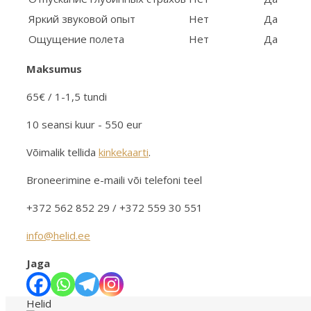
Яркий звуковой опыт
Нет
Да
Ощущение полета
Нет
Да
Maksumus
65€ / 1-1,5 tundi
10 seansi kuur - 550 eur
Võimalik tellida
kinkekaarti
.
Broneerimine e-maili või telefoni teel
+372 562 852 29 / +372 559 30 551
info@helid.ee
Jaga
Helid