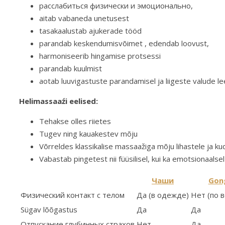
расслабиться физически и эмоционально,
aitab vabaneda unetusest
tasakaalustab ajukerade tööd
parandab keskendumisvõimet , edendab loovust,
harmoniseerib hingamise protsessi
parandab kuulmist
aotab luuvigastuste parandamisel ja liigeste valude 
Helimassaaźi eelised:
Tehakse olles riietes
Tugev ning kauakestev mõju
Võrreldes klassikalise massaažiga mõju lihastele j
Vabastab pingetest nii füüsilisel, kui ka emotsionaals
Чаши
Gon
Физический контакт с телом
Да (в одежде)
Нет (по 
Sügav lõõgastus
Да
Да
Отпускание глубинных страхов
Нет
Да