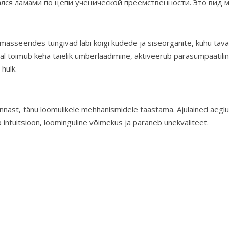
лся ламами по цепи ученической преемственности. Это вид 
lt masseerides tungivad läbi kõigi kudede ja siseorganite, kuhu ta
l ajal toimub keha täielik ümberlaadimine, aktiveerub parasümpaa
hulk.
nnast, tänu loomulikele mehhanismidele taastama. Ajulained aeglu
ntuitsioon, loominguline võimekus ja paraneb unekvaliteet.