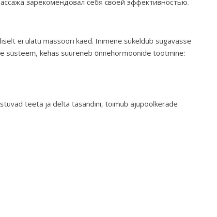
массажа зарекомендовал себя своей эффективностью.
valiselt ei ulatu massööri käed. Inimene sukeldub sügavasse
tiline süsteem, kehas suureneb õnnehormoonide tootmine:
stuvad teeta ja delta tasandini, toimub ajupoolkerade