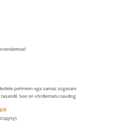
leevendamisel
a kudedele pehmem aga samas sügavam
el tasandil. See on võrdlematu nauding
gid
воздуху)