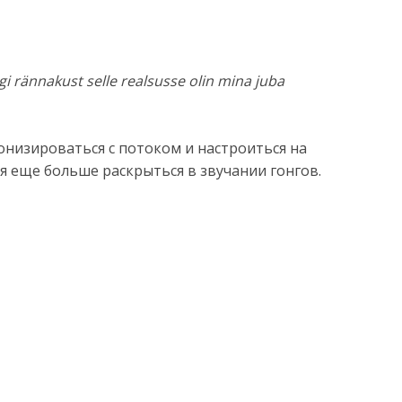
 rännakust selle realsusse olin mina juba
онизироваться с потоком и настроитьcя на
я еще больше раскрыться в звучании гонгов.