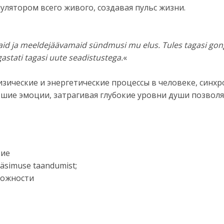
улятором всего живого, создавая пульс жизни.
d ja meeldejäävamaid sündmusi mu elus. Tules tagasi gongi
gastati tagasi uute seadistustega.
«
зические и энергетические процессы в человеке, синхр
шие эмоции, затрагивая глубокие уровни души позволя
вие
väsimuse taandumist;
вожности