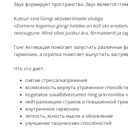
Звук формирует пространство. Звук является стим
Kutsun sind Gongi aktiveerimisele viiuliga
«
Esimene kogemus gongi helides on küll üks eredamai
teistsugune. Mind võeti justkui ära, formateeriti ja ta
Гонг Активация помогает запустить различные фи
гармонию, а скрипка помогает выпустить застряв
Что это дает:
снятие стресса/напряжения
возможность вернуть утраченное спокойст
kogetakse süvalõdvestumist ning ja kroonilise 
нейтрализацию страхов и повышенной тре
внутреннюю гармонию
лёгкость, ясность мысли и обновление
улучшение творческиех способностей