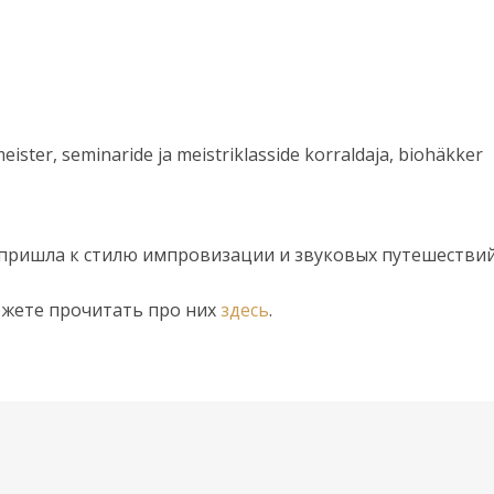
eister, seminaride ja meistriklasside korraldaja, biohäkker
 пришла к стилю импровизации и звуковых путешествий
ожете прочитать про них
здесь
.