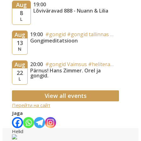
Aug
19:00
Lõviväravad 888 - Nuann & Lilia
8
L
Aug
19:00
#gongid
#gongid tallinnas
#heliteraapi
Gongimeditatsioon
13
N
Aug
20:00
#gongid
Vaimsus
#heliteraapia
#helirä
Pärnus! Hans Zimmer. Orel ja
22
gongid.
L
View all events
Перейти на сайт
Jaga
Helid