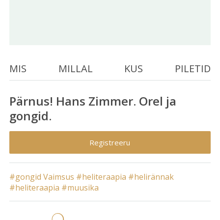
MIS
MILLAL
KUS
PILETID
Pärnus! Hans Zimmer. Orel ja
gongid.
Registreeru
#gongid
Vaimsus
#heliteraapia
#helirännak
#heliteraapia
#muusika