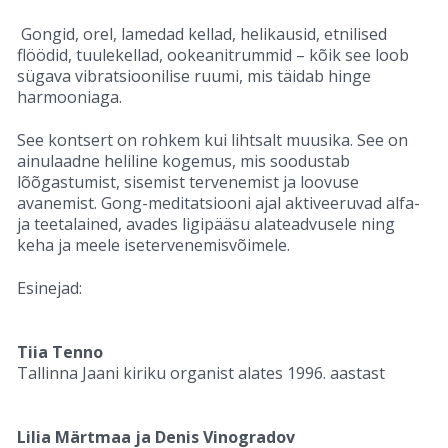
Gongid, orel, lamedad kellad, helikausid, etnilised
flöödid, tuulekellad, ookeanitrummid – kõik see loob
sügava vibratsioonilise ruumi, mis täidab hinge
harmooniaga.
See kontsert on rohkem kui lihtsalt muusika. See on
ainulaadne heliline kogemus, mis soodustab
lõõgastumist, sisemist tervenemist ja loovuse
avanemist. Gong-meditatsiooni ajal aktiveeruvad alfa-
ja teetalained, avades ligipääsu alateadvusele ning
keha ja meele isetervenemisvõimele.
Esinejad:
Tiia Tenno
Tallinna Jaani kiriku organist alates 1996. aastast
Lilia Märtmaa ja Denis Vinogradov