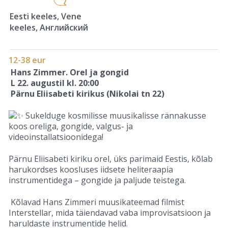
Eesti keeles, Vene
keeles, Английский
12-38 eur
Hans Zimmer. Orel ja gongid
L 22. augustil kl. 20:00
Pärnu Eliisabeti kirikus (Nikolai tn 22)
Sukelduge kosmilisse muusikalisse rännakusse
koos oreliga, gongide, valgus- ja
videoinstallatsioonidega!
Pärnu Eliisabeti kiriku orel, üks parimaid Eestis, kõlab
harukordses koosluses iidsete heliteraapia
instrumentidega – gongide ja paljude teistega.
Kõlavad Hans Zimmeri muusikateemad filmist
Interstellar, mida täiendavad vaba improvisatsioon ja
haruldaste instrumentide helid.