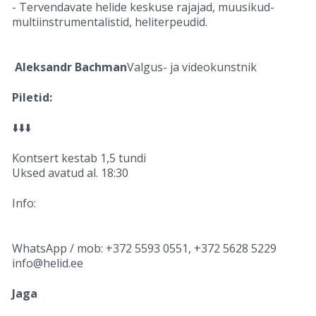
- Tervendavate helide keskuse rajajad, muusikud-
multiinstrumentalistid, heliterpeudid.
Aleksandr Bachman
Valgus- ja videokunstnik
Piletid:
⬇️⬇️⬇️
Kontsert kestab 1,5 tundi
Uksed avatud al. 18:30
Info:
WhatsApp / mob: +372 5593 0551, +372 5628 5229
info@helid.ee
Jaga