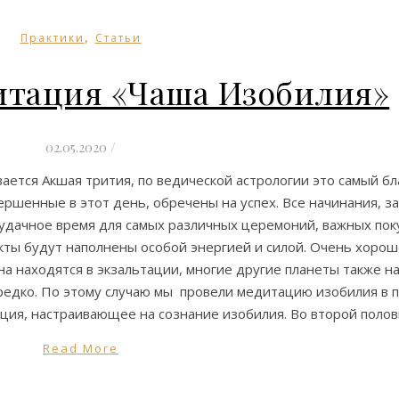
,
Практики
Статьи
итация «Чаша Изобилия»
02.05.2020
/
вается Акшая трития, по ведической астрологии это самый б
овершенные в этот день, обречены на успех. Все начинания, 
дачное время для самых различных церемоний, важных пок
кты будут наполнены особой энергией и силой. Очень хорош
уна находятся в экзальтации, многие другие планеты также н
 редко. По этому случаю мы провели медитацию изобилия в 
ация, настраивающее на сознание изобилия. Во второй поло
Read More