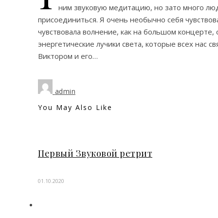
ним звуковую медитацию, но зато много люде
присоединиться. Я очень необычно себя чувствова
чувствовала волнение, как на большом концерте,
энергетические лучики света, которые всех нас св
Виктором и его…
admin
You May Also Like
Первый Звуковой ретрит
01.10.2020