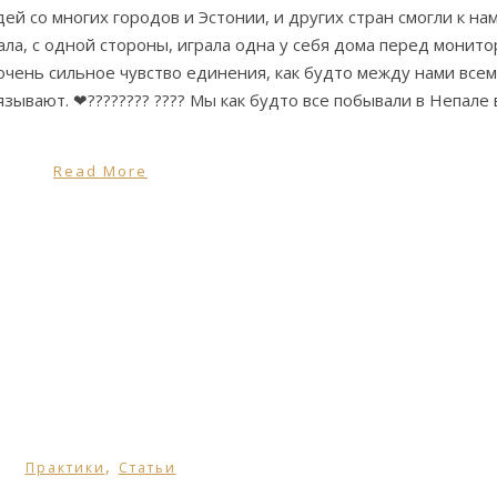
й со многих городов и Эстонии, и других стран смогли к на
ла, с одной стороны, играла одна у себя дома перед монито
 очень сильное чувство единения, как будто между нами все
язывают. ❤???????? ???? Мы как будто все побывали в Непале 
Read More
,
Практики
Статьи