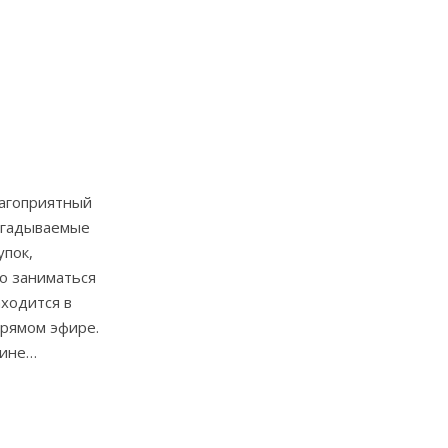
лагоприятный
загадываемые
упок,
о заниматься
аходится в
прямом эфире.
вине…