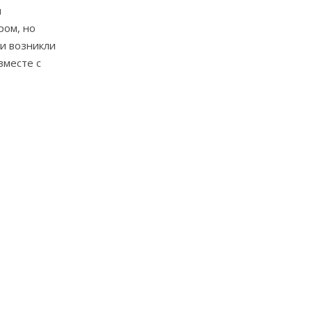
м
ром, но
ми возникли
вместе с