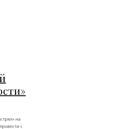
ой
ости»
стрял» на
 провести с