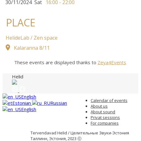
30/11/2024
Sat
16:00 - 22:00
PLACE
HelideLab / Zen space
Kalaranna 8/11
These events are displayed thanks to
Zeya4Events
Helid
English
Сalendar of events
Estonian
Russian
About us
English
About sound
Privat sessions
For companies
Tervendavad Helid / Целительные Звуки-Эстония
Таллинн, Эстония, 2023 ⓒ