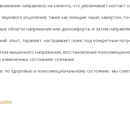
е внимание направлено на клиента, что увеличивает контакт с
вукового исцеления, такие как поющие чаши, камертон, гон
ые области напряжения или дискомфорта, и затем направляе
кий опыт, терапевт настраивает сеанс под конкретные потр
нятия мышечного напряжения, восстановления психоэмоциона
в измененных состояниях сознания.
в по здоровью и психоэмоциональному состоянию мы совету
ашами