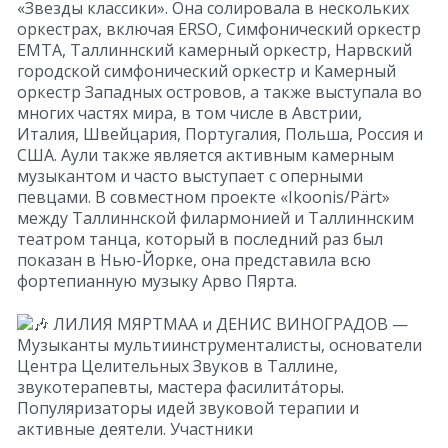
«Звезды классики». Она солировала в нескольких
оркестрах, включая ERSO, Симфонический оркестр
EMTA, Таллиннский камерный оркестр, Нарвский
городской симфонический оркестр и Камерный
оркестр Западных островов, а также выступала во
многих частях мира, в том числе в Австрии,
Италия, Швейцария, Португалия, Польша, Россия и
США. Аули также является активным камерным
музыкантом и часто выступает с оперными
певцами. В совместном проекте «Ikoonis/Pärt»
между Таллиннской филармонией и Таллиннским
театром танца, который в последний раз был
показан в Нью-Йорке, она представила всю
фортепианную музыку Арво Пярта.
ЛИЛИЯ МЯРТМАА и ДЕНИС ВИНОГРАДОВ —
Музыканты мультиинструменталисты, основатели
Центра Целительных Звуков в Таллине,
звукотерапевты, мастера фасилита́торы.
Популяризаторы идей звуковой терапии и
активные деятели. Участники