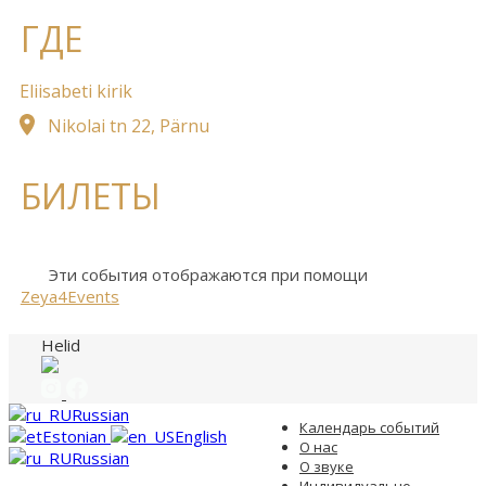
ГДЕ
Eliisabeti kirik
Nikolai tn 22, Pärnu
БИЛЕТЫ
Эти события отображаются при помощи
Zeya4Events
Helid
Russian
Календарь событий
Estonian
English
О нас
Russian
О звуке