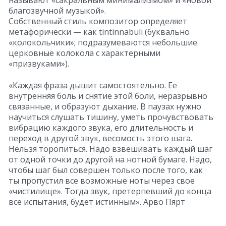
называют «сакральным минимализмом» и «новой
благозвучной музыкой».
Собственный стиль композитор определяет
метафорически — как tintinnabuli (буквально
«колокольчики»; подразумеваются небольшие
церковные колокола с характерными
«призвуками»).
«Каждая фраза дышит самостоятельно. Ее
внутренняя боль и снятие этой боли, неразрывно
связанные, и образуют дыхание. В паузах нужно
научиться слушать тишину, уметь прочувствовать
вибрацию каждого звука, его длительность и
переход в другой звук, весомость этого шага.
Нельзя торопиться. Надо взвешивать каждый шаг
от одной точки до другой на нотной бумаге. Надо,
чтобы шаг был совершен только после того, как
ты пропустил все возможные ноты через свое
«чистилище». Тогда звук, претерпевший до конца
все испытания, будет истинным». Арво Пярт
__________________________