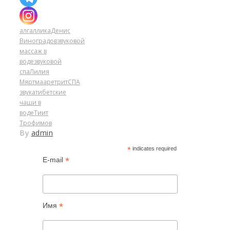
алгаллика
Денис
Виноградов
звуковой
массаж в
воде
звуковой
спа
Лилия
Мяртмаа
ретрит
СПА
звука
тибетские
чаши в
воде
Тиит
Трофимов
By
admin
*
indicates required
*
E-mail
*
Имя