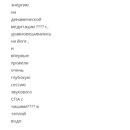
энергию
на
динамической
медитации
????‍♀️
,
уравновешивались
на йоге ,
и
впервые
провели
очень
глубокую
сессию
звукового
СПА с
чашами
????
в
теплой
воде