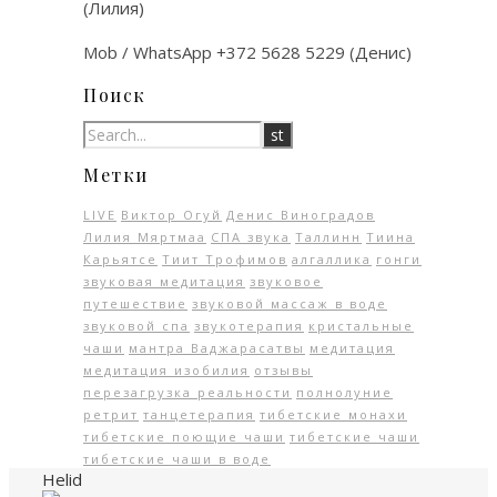
(Лилия)
Mob / WhatsApp +372 5628 5229 (Денис)
Поиск
Метки
LIVE
Виктор Огуй
Денис Виноградов
Лилия Мяртмаа
СПА звука
Таллинн
Тиина
Карьятсе
Тиит Трофимов
алгаллика
гонги
звуковая медитация
звуковое
путешествие
звуковой массаж в воде
звуковой спа
звукотерапия
кристальные
чаши
мантра Ваджарасатвы
медитация
медитация изобилия
отзывы
перезагрузка реальности
полнолуние
ретрит
танцетерапия
тибетские монахи
тибетские поющие чаши
тибетские чаши
тибетские чаши в воде
Helid