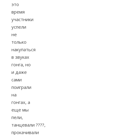
это
время
участники
успели
не
только
накупаться
в звуках
гонга, но
и даже
сами
поиграли
на
гонгах, а
еще мы
пели,
танцевали
????
,
прокачивали