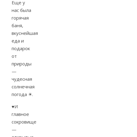
Еще у
нас была
горячая
баня,
вкуснейшая
еда и
подарок
от
природы
—
чудесная
солнечная
погода
☀
.
♥
И
главное
сокровище
—